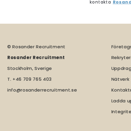
kontakta
Rosand
© Rosander Recruitment
Företags
Rosander Recruitment
Rekryte
Stockholm, Sverige
Uppdra
T. +46 709 765 403
Nätverk
info@rosanderrecruitment.se
Kontakt
Ladda u
Integrit